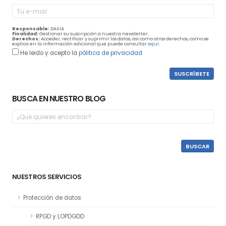
Responsable:
DAXIA
Finalidad:
Gestionar su suscripción a nuestra newsletter.
Derechos:
Acceder, rectificar y suprimir los datos, así como otros derechos, como se
explica en la información adicional que puede consultar
aquí
.
He leido y acepto la
pólitica de privacidad
BUSCA EN NUESTRO BLOG
NUESTROS SERVICIOS
Protección de datos
RPGD y LOPDGDD