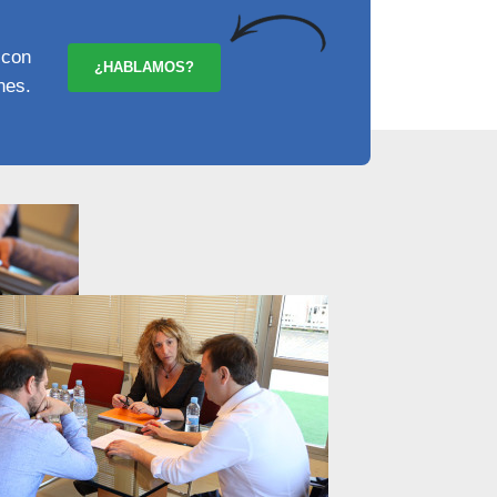
 con
¿HABLAMOS?
nes.