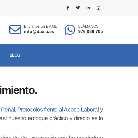
Envianos un EMAIL
LLÁMANOS
info@daxia.es
976 088 705
BLOG
imiento.
 Penal
,
Protocolos frente al Acoso Laboral
y
s: nuestro enfoque práctico y directo es lo
década de experiencia que ha ayudado a