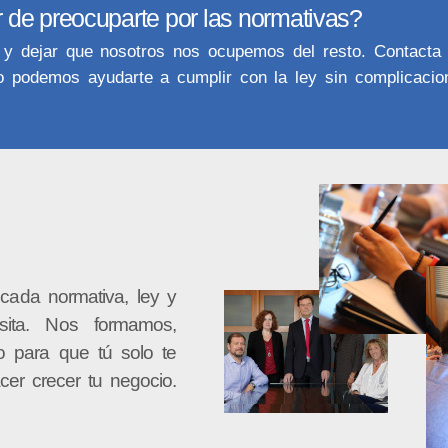
r de preocuparte por las normativas?
 y dejar que nosotros nos ocupemos del resto. Contacta
podemos ayudarte a cumplir con la ley sin complicacio
cada normativa, ley y
sita. Nos formamos,
o para que tú solo te
cer crecer tu negocio.