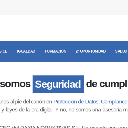
SICE
IGUALDAD
FORMACIÓN
2ª OPORTUNIDAD
SALUD
 somos
de cumpl
Seguridad
os al pie del cañón en
Protección de Datos
,
Compliance
 y leyes de la era digital. Y no, no somos una asesoría má
y CEO del DAXIA NORMATIVAS S.L. Un experto con una 