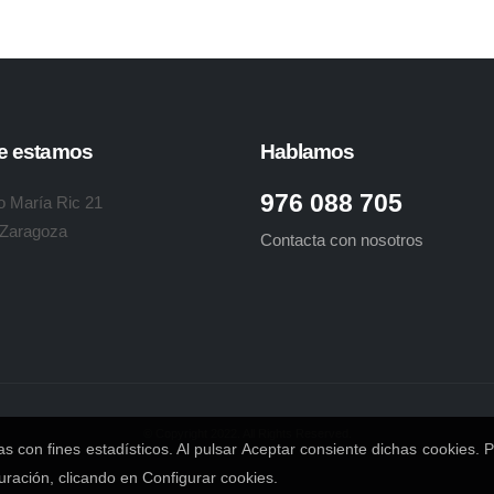
e estamos
Hablamos
976 088 705
o María Ric 21
 Zaragoza
Contacta con nosotros
© Copyright 2022. All Rights Reserved.
itas con fines estadísticos. Al pulsar Aceptar consiente dichas cookie
uración, clicando en Configurar cookies.