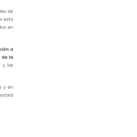
ales de
or esta
alvo en
ión a
 de la
 y las
s y en
estará