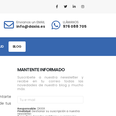
Envianos un EMAIL
LLÁMANOS
info@daxia.es
976 088 705
UD
BLOG
MANTENTE INFORMADO
Suscribete a nuestra newsletter y
recibe en tu correo todas las
novedades de nuestro blog y mucho
más.
entarte
de tus
Responsable:
DAXIA
Finalidad:
Gestionar su suscripción a nuestra
newsletter.