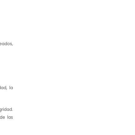
eados,
ad, la
ridad.
de las