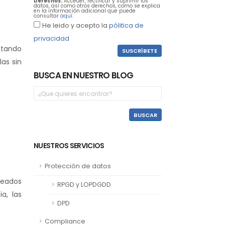
Derechos:
Acceder, rectificar y suprimir los
datos, así como otros derechos, como se explica
en la información adicional que puede
consultar
aquí
.
He leido y acepto la
pólitica de
privacidad
stando
as sin
BUSCA EN NUESTRO BLOG
:
NUESTROS SERVICIOS
Protección de datos
leados
RPGD y LOPDGDD
a, las
DPD
Compliance