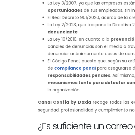
La Ley 3/2007, ya que las empresas está
oportunidades
de sus empleados, sin i
El Real Decreto 901/2020, acerca de la c
La Ley 2/2023, que traspone la Directiva 
denunciante
.
La Ley 10/2010, en cuanto a la
prevención
canales de denuncias son el medio a tra
denunciar anónimamente casos de corrupci
El Código Penal, puesto que, según su art
de
compliance penal
para asegurarse d
responsabilidades penales
. Así mismo
mecanismos tanto para detectar como
la organización.
Canal Confía by Daxia
recoge todas las ex
seguridad, profesionalidad y cumplimiento no
¿Es suficiente un correo