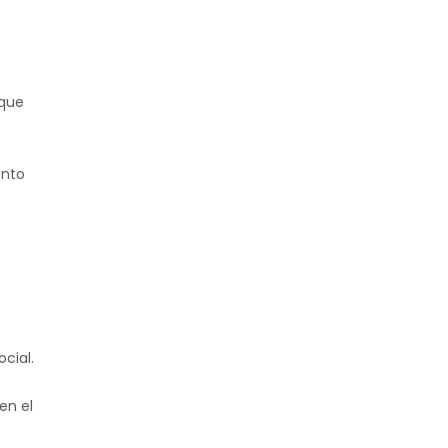
 que
ento
cial.
en el